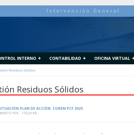
+
+
ONTROL INTERNO
CONTABILIDAD
OFICINA VIRTUAL
stión Residuos Sólidos
tión Residuos Sólidos
SITUACIÓN PLAN DE ACCIÓN. COREM PCF 2025
ENTO PDF - 170,39 KB