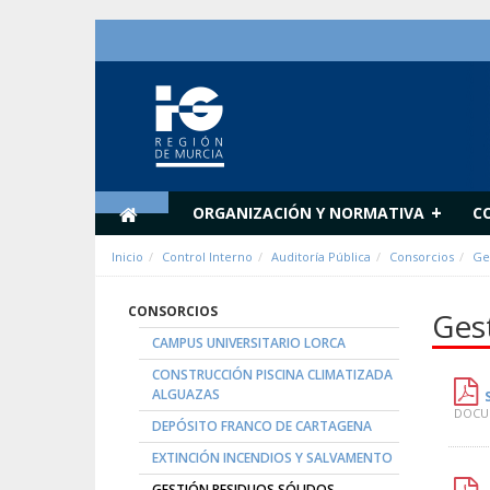
Zum Inhalt wechseln
+
ORGANIZACIÓN Y NORMATIVA
C
Inicio
Control Interno
Auditoría Pública
Consorcios
Ge
CONSORCIOS
Ges
CAMPUS UNIVERSITARIO LORCA
CONSTRUCCIÓN PISCINA CLIMATIZADA
ALGUAZAS
DOCUM
DEPÓSITO FRANCO DE CARTAGENA
EXTINCIÓN INCENDIOS Y SALVAMENTO
GESTIÓN RESIDUOS SÓLIDOS