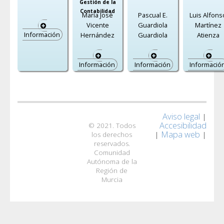
Gestión de la
Contabilidad
María José
Pascual E.
Luis Alfons
Vicente
Guardiola
Martínez
Información
Hernández
Guardiola
Atienza
Información
Información
Informació
Aviso legal
|
Accesibilidad
© 2021. Todos
Mapa web
|
|
los derechos
reservados.
Comunidad
Autónoma de la
Región de
Murcia