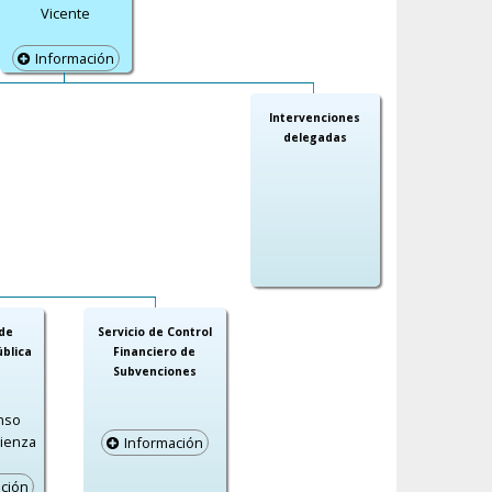
Vicente
Información
Intervenciones
delegadas
 de
Servicio de Control
ública
Financiero de
Subvenciones
onso
tienza
Información
ción