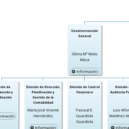
Viceintervención
General
Gloria Mª Nieto
Meca
Información
sión de
División de Dirección,
División de Control
División
vención y
Planificación y
Financiero
Auditoría P
lización
Gestión de la
Contabilidad
María José Vicente
Pascual E.
Luis Alf
Hernández
Guardiola
Martínez A
ormación
Guardiola
Información
Informa