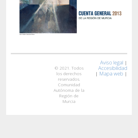
Aviso legal
|
Accesibilidad
© 2021. Todos
Mapa web
|
|
los derechos
reservados.
Comunidad
Autónoma de la
Región de
Murcia