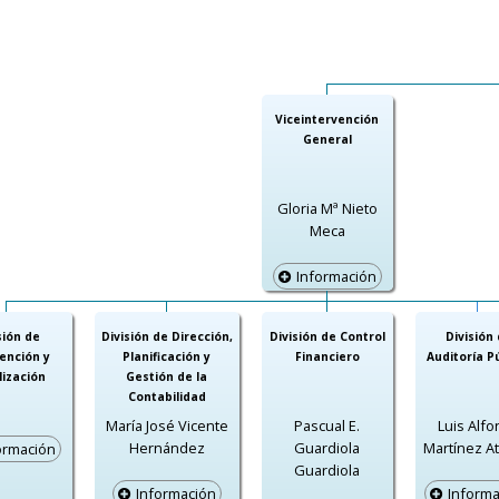
Viceintervención
General
Gloria Mª Nieto
Meca
Información
sión de
División de Dirección,
División de Control
División
vención y
Planificación y
Financiero
Auditoría P
lización
Gestión de la
Contabilidad
María José Vicente
Pascual E.
Luis Alf
Hernández
Guardiola
Martínez A
ormación
Guardiola
Información
Informa