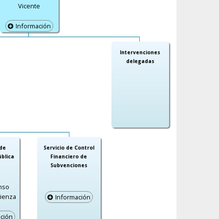
Vicente
Información
Intervenciones
delegadas
 de
Servicio de Control
ública
Financiero de
Subvenciones
onso
tienza
Información
ción