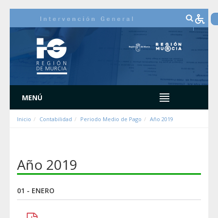
内容へスキップ
MENÚ
Inicio
Contabilidad
Periodo Medio de Pago
Año 2019
Año 2019
01 - ENERO