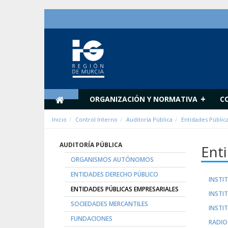
内容へスキップ
+
ORGANIZACIÓN Y NORMATIVA
C
Inicio
Control Interno
Auditoría Pública
Entidades Públic
AUDITORÍA PÚBLICA
Ent
ORGANISMOS AUTÓNOMOS
ENTIDADES DERECHO PÚBLICO
INSTI
ENTIDADES PÚBLICAS EMPRESARIALES
INSTI
SOCIEDADES MERCANTILES
INSTI
FUNDACIONES
RADIO