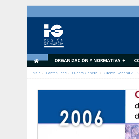
内容へスキップ
+
ORGANIZACIÓN Y NORMATIVA
C
Inicio
Contabilidad
Cuenta General
Cuenta General 2006