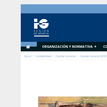
Pular para o conteúdo
+
ORGANIZACIÓN Y NORMATIVA
C
Inicio
Contabilidad
Cuenta General
Cuenta General 2018